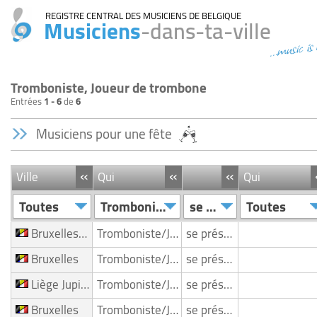
REGISTRE CENTRAL DES MUSICIENS DE BELGIQUE
Musiciens
-dans-ta-ville
...music is
Tromboniste, Joueur de trombone
Entrées
1 - 6
de
6
Musiciens pour une fête
«
«
«
Ville
Qui
Qui
Toutes
Tromboniste/Joueur de trombone
se présente
Toutes
Bruxelles Ixelles
Tromboniste/Joueur de trombone
se présente
Bruxelles
Tromboniste/Joueur de trombone
se présente
Liège Jupillesur Meuse
Tromboniste/Joueur de trombone
se présente
Bruxelles
Tromboniste/Joueur de trombone
se présente