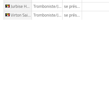
Jurbise Herchies
Tromboniste/Joueur de trombone
se présente
Virton Saint Mard
Tromboniste/Joueur de trombone
se présente