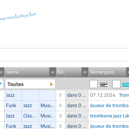
 my everlasting love
«
«
«
Genre
Bio
Remarques
Toutes
Trom
Jazz
0
dans 0 groupe
07.12.2024
Joueur de trombo
Funk
Jazz
Musique latine
0
dans 0 groupe
trombone jazz Liè
Jazz
Classic
Musique latine
0
dans 0 groupe
Joueur de trombo
Funk
Jazz
Musique latine
0
dans 0 groupe