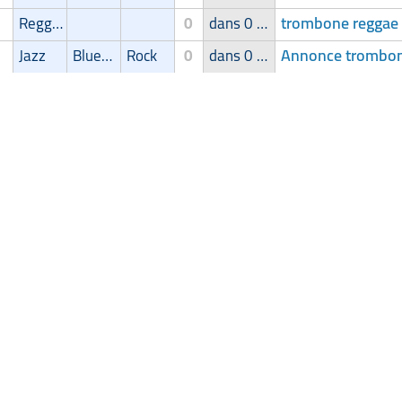
trombone reggae 
Reggae/Ragga/Dub
0
dans 0 groupe
Annonce trombone
Jazz
Blues/Swing
Rock
0
dans 0 groupe