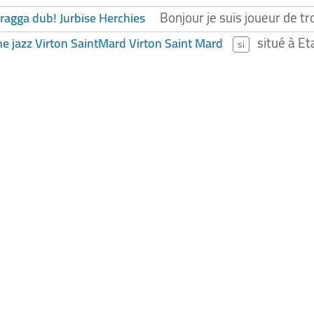
Bonjour je suis joueur de t
ragga dub! Jurbise Herchies
situé à E
 jazz Virton SaintMard Virton Saint Mard
si