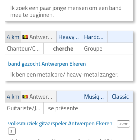
Ik zoek een paar jonge mensen om een band
mee te beginnen.
4 km
Antwerpen Ekeren
Heavy-Metal
Hardcore
Chanteur/Chanteuse
cherche
Groupe
band gezocht Antwerpen Ekeren
Ik ben een metalcore/ heavy-metal zanger.
4 km
Antwerpen Ekeren
Musique latine
Classic
Guitariste/Joueur de guitare
se présente
volksmuziek gitaarspeler Antwerpen Ekeren
+voc
si