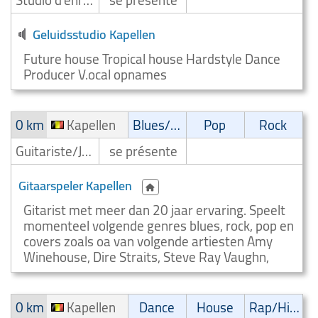
Studio d'enregistrement
se présente
Geluidsstudio Kapellen
Future house Tropical house Hardstyle Dance
Producer V.ocal opnames
0 km
Kapellen
Blues/Swing
Pop
Rock
Guitariste/Joueur de guitare
se présente
Gitaarspeler Kapellen
Gitarist met meer dan 20 jaar ervaring. Speelt
momenteel volgende genres blues, rock, pop en
covers zoals oa van volgende artiesten Amy
Winehouse, Dire Straits, Steve Ray Vaughn,
0 km
Kapellen
Dance
House
Rap/Hip-Hop/RnB