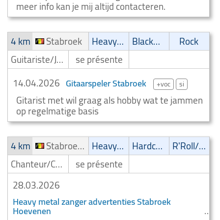
meer info kan je mij altijd contacteren.
4 km
Stabroek
Heavy-Metal
Blackmetal/Deathmetal
Rock
Guitariste/Joueur de guitare
se présente
14.04.2026
Gitaarspeler Stabroek
+voc
si
Gitarist met wil graag als hobby wat te jammen
op regelmatige basis
4 km
Stabroek Hoevenen
Heavy-Metal
Hardcore
R'Roll/Rockabilly
Chanteur/Chanteuse
se présente
28.03.2026
Heavy metal zanger advertenties Stabroek
Hoevenen