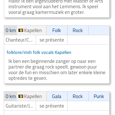
Hallo! Ik ben afgestudeerd met Master of Arts
instrument viool aan het Lemmens. Ik speel
vooral graag kamermuziek en groter.
0 km
Kapellen
Folk
Rock
Chanteur/Chanteuse
se présente
folklore/irish folk vocals Kapellen
Ik ben een beginnende zanger op naar een
partner die graag rock speelt. gewoon puur
voor de fun en misschien om later enkele kleine
optredes te geven.
0 km
Kapellen
Gala
Rock
Punk
Guitariste/Joueur de guitare
se présente