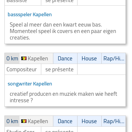
Bassiste
se présente
bassspeler Kapellen
Speel al meer dan een kwart eeuw bas.
Momenteel speel ik covers en een paar eigen
creaties.
0 km
Kapellen
Dance
House
Rap/Hip-Hop/RnB
Compositeur
se présente
songwriter Kapellen
creatief producen en muziek maken wie heeft
intresse ?
0 km
Kapellen
Dance
House
Rap/Hip-Hop/RnB