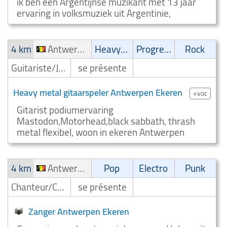
ik ben een Argentijnse muzikant met 13 jaar
ervaring in volksmuziek uit Argentinie,
4 km
Antwerpen Ekeren
Heavy-Metal
Progressive
Rock
Guitariste/Joueur de guitare
se présente
Heavy metal gitaarspeler Antwerpen Ekeren
+voc
Gitarist podiumervaring
Mastodon,Motorhead,black sabbath, thrash
metal flexibel, woon in ekeren Antwerpen
4 km
Antwerpen Ekeren
Pop
Electro
Punk
Chanteur/Chanteuse
se présente
Zanger Antwerpen Ekeren