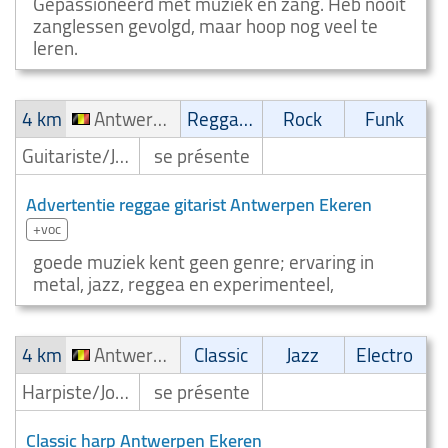
Gepassioneerd met muziek en zang. Heb nooit
zanglessen gevolgd, maar hoop nog veel te
leren.
4 km
Antwerpen Ekeren
Reggae/Ragga/Dub
Rock
Funk
Guitariste/Joueur de guitare
se présente
Advertentie reggae gitarist Antwerpen Ekeren
+voc
goede muziek kent geen genre; ervaring in
metal, jazz, reggea en experimenteel,
4 km
Antwerpen Ekeren
Classic
Jazz
Electro
Harpiste/Joueur de harpe
se présente
Classic harp Antwerpen Ekeren