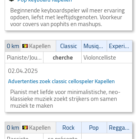
Beginnende keyboardspeler wil meer ervaring
opdoen, liefst met leeftijdsgenoten. Voorkeur
voor covers van pophits en mashups.
0 km
Kapellen
Classic
Musique de film
Experimental
Pianiste/Joueur de piano
cherche
Violoncelliste
02.04.2025
Advertenties zoek classic cellospeler Kapellen
Pianist met liefde voor minimalistische, neo-
klassieke muziek zoekt strijkers om samen
muziek te maken
0 km
Kapellen
Rock
Pop
Reggae/Ragga/Dub