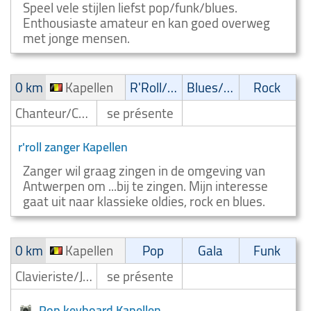
Speel vele stijlen liefst pop/funk/blues.
Enthousiaste amateur en kan goed overweg
met jonge mensen.
0 km
Kapellen
R'Roll/Rockabilly
Blues/Swing
Rock
Chanteur/Chanteuse
se présente
r'roll zanger Kapellen
Zanger wil graag zingen in de omgeving van
Antwerpen om ...bij te zingen. Mijn interesse
gaat uit naar klassieke oldies, rock en blues.
0 km
Kapellen
Pop
Gala
Funk
Clavieriste/Joueur de clavier/Keyboardiste
se présente
Pop keyboard Kapellen