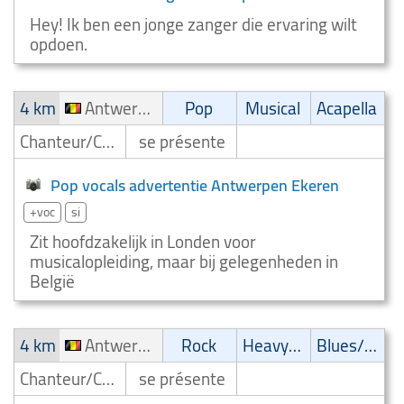
Hey! Ik ben een jonge zanger die ervaring wilt
opdoen.
4 km
Antwerpen Ekeren
Pop
Musical
Acapella
Chanteur/Chanteuse
se présente
Pop vocals advertentie Antwerpen Ekeren
+voc
si
Zit hoofdzakelijk in Londen voor
musicalopleiding, maar bij gelegenheden in
België
4 km
Antwerpen Ekeren
Rock
Heavy-Metal
Blues/Swing
Chanteur/Chanteuse
se présente