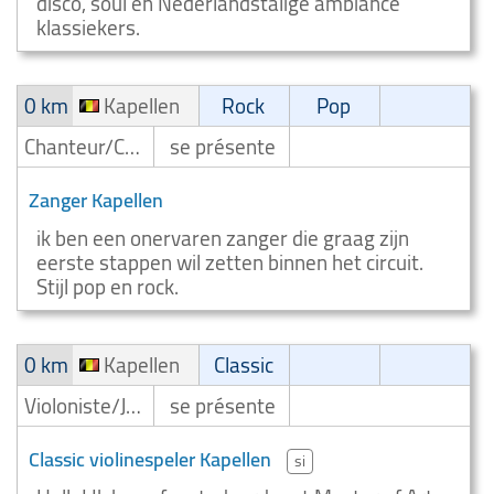
disco, soul en Nederlandstalige ambiance
klassiekers.
0 km
Kapellen
Rock
Pop
Chanteur/Chanteuse
se présente
Zanger Kapellen
ik ben een onervaren zanger die graag zijn
eerste stappen wil zetten binnen het circuit.
Stijl pop en rock.
0 km
Kapellen
Classic
Violoniste/Joueur de violon
se présente
Classic violinespeler Kapellen
si