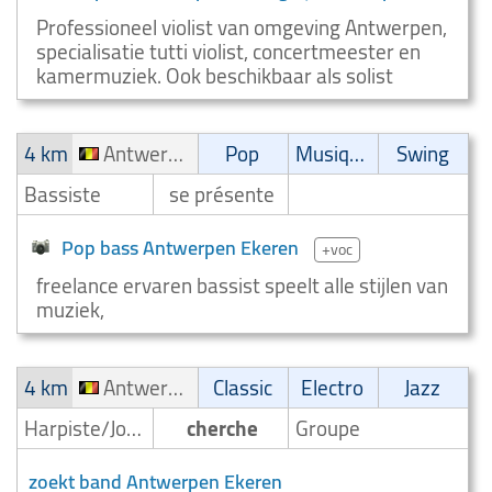
Professioneel violist van omgeving Antwerpen,
specialisatie tutti violist, concertmeester en
kamermuziek. Ook beschikbaar als solist
4 km
Antwerpen Ekeren
Pop
Musique latine
Swing
Bassiste
se présente
Pop bass Antwerpen Ekeren
+voc
freelance ervaren bassist speelt alle stijlen van
muziek,
4 km
Antwerpen Ekeren
Classic
Electro
Jazz
Harpiste/Joueur de harpe
cherche
Groupe
zoekt band Antwerpen Ekeren