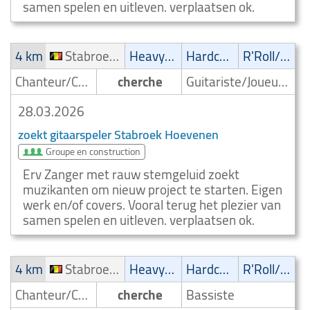
samen spelen en uitleven. verplaatsen ok.
4 km
Stabroek Hoevenen
Heavy-Metal
Hardcore
R'Roll/Rockabilly
Chanteur/Chanteuse
cherche
Guitariste/Joueur de guitare
28.03.2026
zoekt gitaarspeler Stabroek Hoevenen
Groupe en construction
Erv Zanger met rauw stemgeluid zoekt
muzikanten om nieuw project te starten. Eigen
werk en/of covers. Vooral terug het plezier van
samen spelen en uitleven. verplaatsen ok.
4 km
Stabroek Hoevenen
Heavy-Metal
Hardcore
R'Roll/Rockabilly
Chanteur/Chanteuse
cherche
Bassiste