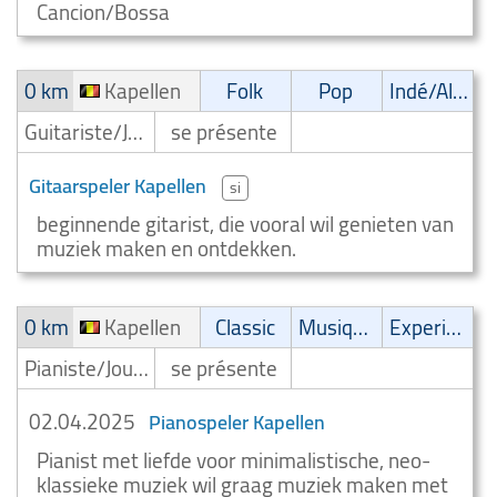
Cancion/Bossa
0 km
Kapellen
Folk
Pop
Indé/Alternatif
Guitariste/Joueur de guitare
se présente
Gitaarspeler Kapellen
si
beginnende gitarist, die vooral wil genieten van
muziek maken en ontdekken.
0 km
Kapellen
Classic
Musique de film
Experimental
Pianiste/Joueur de piano
se présente
02.04.2025
Pianospeler Kapellen
Pianist met liefde voor minimalistische, neo-
klassieke muziek wil graag muziek maken met