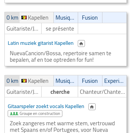
0 km
Kapellen
Musique latine
Fusion
Guitariste/Joueur de guitare
se présente
Latin muziek gitarist Kapellen
NuevaCancion/Bossa, repertoire samen te
bepalen, af en toe optreden for fun!
0 km
Kapellen
Musique latine
Fusion
Experimental
Guitariste/Joueur de guitare
cherche
Chanteur/Chanteuse
Gitaarspeler zoekt vocals Kapellen
Groupe en construction
Zoek zangeres met warme stem, vertrouwd
met Spaans en/of Portugees, voor Nueva