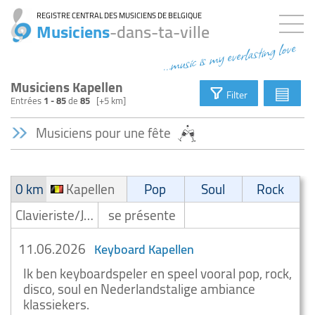
REGISTRE CENTRAL DES MUSICIENS DE BELGIQUE
Musiciens
-dans-ta-ville
...music is my everlasting love
Musiciens Kapellen
▤
Filter
Entrées
1 - 85
de
85
[+5 km]
Musiciens pour une fête
0 km
Kapellen
Pop
Soul
Rock
Clavieriste/Joueur de clavier/Keyboardiste
se présente
11.06.2026
Keyboard Kapellen
Ik ben keyboardspeler en speel vooral pop, rock,
disco, soul en Nederlandstalige ambiance
klassiekers.